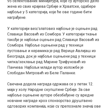
95 селектованих минијатура, које су ауторско дело
жена из свих крајева Србије и Хрватске, одабере
најбоље у 5 категорија, које ће ове године бити
награђене.
У категорији вез/златовез најбоње је оцењен рад
Славице Васовић из Сомбора. У категорији ткање
такође је најбоље оцењен рад Славице Васовић из
Сомбора. Најбоље оцењени рад у техници
пустовање и керамика је рад Верице Авлијаш из
Београда, док је најбоље оцењени рад у техници
чипка/хеклање рад Марине Трифуновић из
Панчева. Најбољи млади аутор изложбе је
Слободан Митровић из Беле Паланке.
Свечана додела награда одржава се у петак 12.
маја у холу Народне скупштине Србије. За све
најбоље оцењене ауторе обезбеђене су вредне
новчане награде кроз спонзорство друштвено
одговорих компанија, које су препознале значај ове