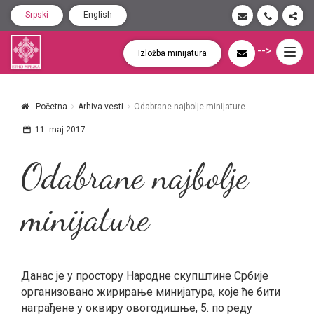
Srpski
English
-->
Togg
Izložba minijatura
navig
Početna
Arhiva vesti
Odabrane najbolje minijature
11. maj 2017.
Odabrane najbolje
minijature
Данас је у простору Народне скупштине Србије
организовано жирирање минијатура, које ће бити
награђене у оквиру овогодишње, 5. по реду