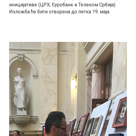
иницијативе (ЦРХ, Еуробанк и Телеком Србија).
Изложба ће бити отворена до петка 19. маја.
smrtovnice
Osmrtnice