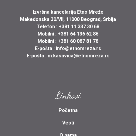
Izvršna kancelarija Etno Mreže
Makedonska 30/VII, 11000 Beograd, Srbija
Telefon :
+381 11 337 30 68
Mobilni :
+381 64 136 62 86
Mobilni :
+381 60 087 81 78
E-pošta :
info@etnomreza.rs
E-pošta :
m.kasavica@etnomreza.rs
Linkovi
Početna
Vesti
O nama