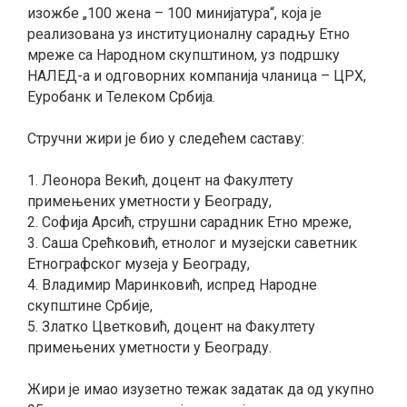
изожбе „100 жена – 100 минијатура“, која је
реализована уз институционалну сарадњу Етно
мреже са Народном скупштином, уз подршку
НАЛЕД-а и одговорних компанија чланица – ЦРХ,
Еуробанк и Телеком Србија.
Стручни жири је био у следећем саставу:
1. Леонора Векић, доцент на Факултету
примењених уметности у Београду,
2. Софија Арсић, струшни сарадник Етно мреже,
3. Саша Срећковић, етнолог и музејски саветник
Етнографског музеја у Београду,
4. Владимир Маринковић, испред Народне
скупштине Србије,
5. Златко Цветковић, доцент на Факултету
примењених уметности у Београду.
Жири је имао изузетно тежак задатак да од укупно