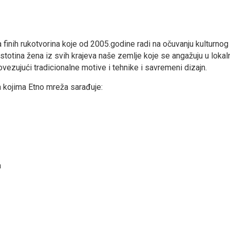
 finih rukotvorina koje od 2005.godine radi na očuvanju kulturn
 stotina žena iz svih krajeva naše zemlјe koje se angažuju u loka
ovezujući tradicionalne motive i tehnike i savremeni dizajn.
 kojima Etno mreža sarađuje:
a