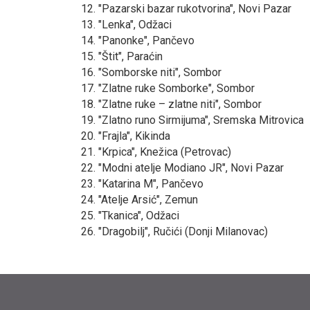
12. "Pazarski bazar rukotvorina", Novi Pazar
13. "Lenka", Odžaci
14. "Panonke", Pančevo
15. "Štit", Paraćin
16. "Somborske niti", Sombor
17. "Zlatne ruke Somborke", Sombor
18. "Zlatne ruke – zlatne niti", Sombor
19. "Zlatno runo Sirmijuma", Sremska Mitrovica
20. "Frajla", Kikinda
21. "Krpica", Knežica (Petrovac)
22. "Modni atelje Modiano JR", Novi Pazar
23. "Katarina M", Pančevo
24. "Atelje Arsić", Zemun
25. "Tkanica", Odžaci
26. "Dragobilj", Ručići (Donji Milanovac)