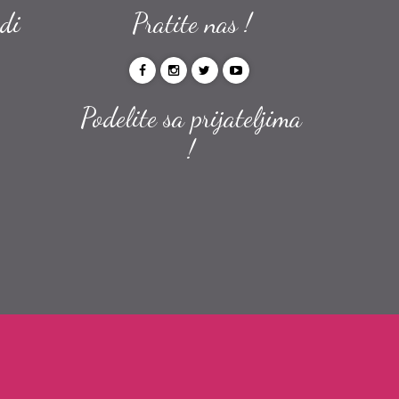
odi
Pratite nas !
Podelite sa prijateljima
!