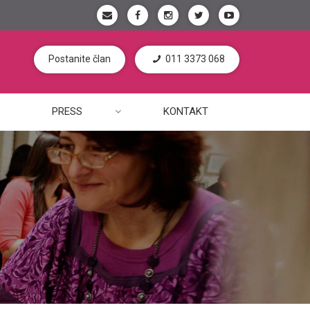
Postanite član
011 3373 068
PRESS
KONTAKT