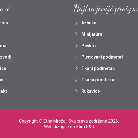
ovi
Najtraženiji proizv
etna
Azbuka
i
Minijature
ama
Peškiri
izvodi
Pustovani podmetač
ice
Tkani podmetač
ss
Tkana prostirka
takt
Rukavice
Copyright ©
Etno Mreža
| Sva prava zadržana 2026.
Web dizajn:
Zea Stim R&D