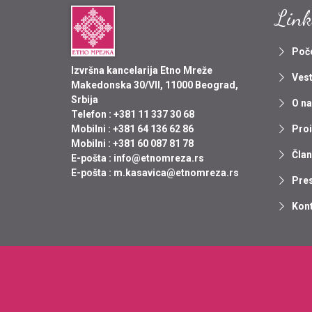
Link
Poč
Izvršna kancelarija Etno Mreže
Vest
Makedonska 30/VII, 11000 Beograd,
Srbija
O n
Telefon :
+381 11 337 30 68
Pro
Mobilni :
+381 64 136 62 86
Mobilni :
+381 60 087 81 78
Član
E-pošta :
info@etnomreza.rs
E-pošta :
m.kasavica@etnomreza.rs
Pre
Kon