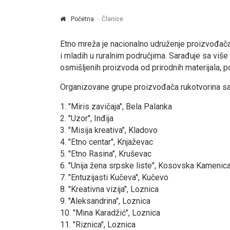
Početna
Članice
Etno mreža je nacionalno udruženje proizvođača
i mladih u ruralnim područjima. Sarađuje sa više
osmišlјenih proizvoda od prirodnih materijala, p
Organizovane grupe proizvođača rukotvorina sa
1. "Miris zavičaja", Bela Palanka
2. "Uzor", Inđija
3. "Misija kreativa", Kladovo
4. "Etno centar", Knjaževac
5. "Etno Rasina", Kruševac
6. "Unija žena srpske liste", Kosovska Kamenic
7. "Entuzijasti Kučeva", Kučevo
8. "Kreativna vizija", Loznica
9. "Aleksandrina", Loznica
10. "Mina Karadžić", Loznica
11. "Riznica", Loznica