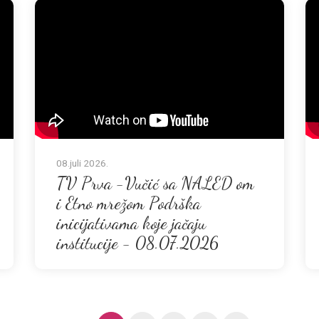
08.juli 2026.
TV Prva -Vučić sa NALED om
i Etno mrežom Podrška
inicijativama koje jačaju
institucije - 08.07.2026