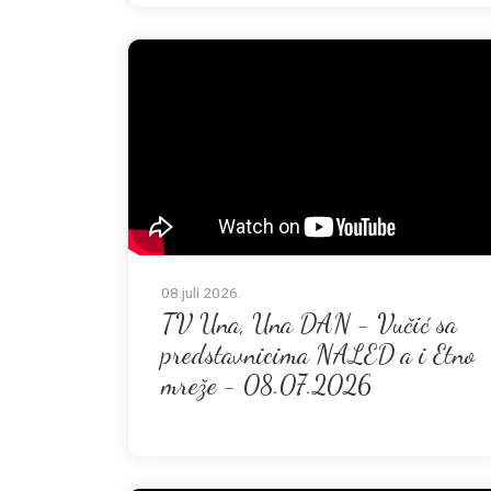
08.juli 2026.
TV Una, Una DAN - Vučić sa
predstavnicima NALED a i Etno
mreže - 08.07.2026