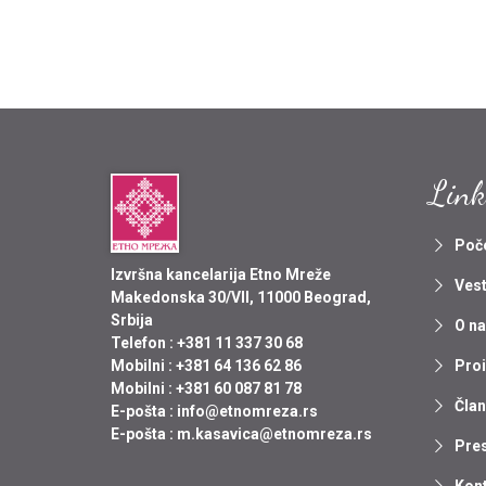
Link
Poč
Izvršna kancelarija Etno Mreže
Vest
Makedonska 30/VII, 11000 Beograd,
Srbija
O n
Telefon :
+381 11 337 30 68
Pro
Mobilni :
+381 64 136 62 86
Mobilni :
+381 60 087 81 78
Član
E-pošta :
info@etnomreza.rs
E-pošta :
m.kasavica@etnomreza.rs
Pre