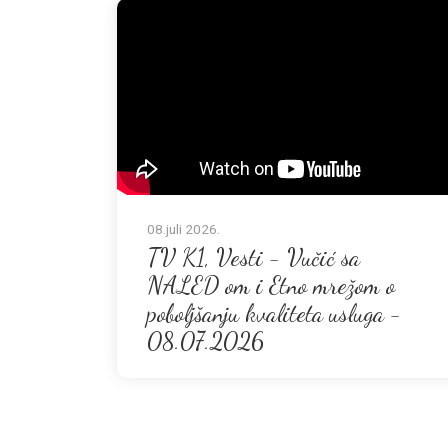
08.juli 2026.
TV K1, Vesti - Vučić sa
NALED om i Etno mrežom o
poboljšanju kvaliteta usluga -
08.07.2026