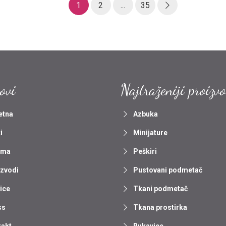
Sledeća
1
2
...
35
ovi
Najtraženiji proizv
etna
Azbuka
i
Minijature
ama
Peškiri
izvodi
Pustovani podmetač
ice
Tkani podmetač
ss
Tkana prostirka