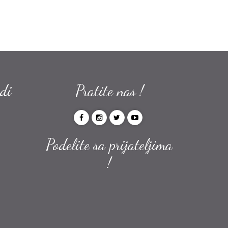
odi
Pratite nas !
Podelite sa prijateljima
!