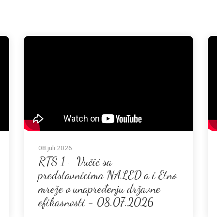
08.juli 2026.
RTS 1 - Vučić sa
predstavnicima NALED a i Etno
mreže o unapređenju državne
efikasnosti - 08.07.2026