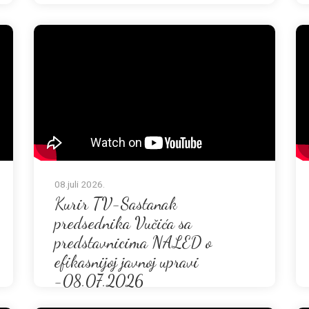
08.juli 2026.
Kurir TV-Sastanak
predsednika Vučića sa
predstavnicima NALED o
efikasnijoj javnoj upravi
-08.07.2026