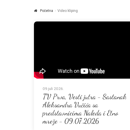
Početna
Video kliping
09.juli 2026.
TV Prva, Vesti jutra - Sastanak
Aleksandra Vučića sa
predstavnicima Naleda i Etno
mreže - 09.07.2026