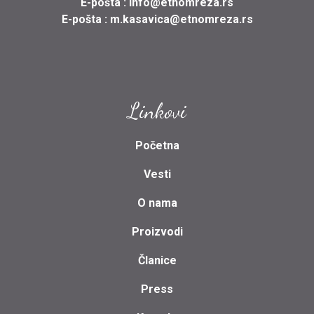
E-pošta :
info@etnomreza.rs
E-pošta :
m.kasavica@etnomreza.rs
Linkovi
Početna
Vesti
O nama
Proizvodi
Članice
Press