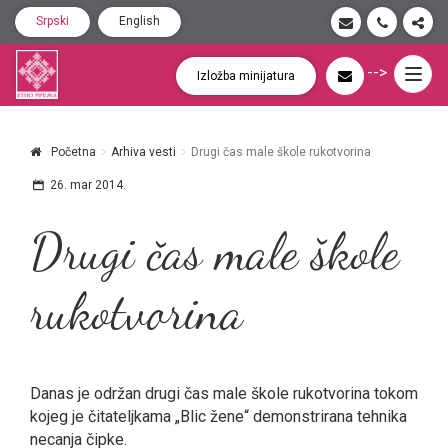
Srpski
English
-->
Togg
Izložba minijatura
navig
Početna
Arhiva vesti
Drugi čas male škole rukotvorina
26. mar 2014.
Drugi čas male škole
rukotvorina
Danas je održan drugi čas male škole rukotvorina tokom
kojeg je čitateljkama „Blic žene“ demonstrirana tehnika
necanja čipke.