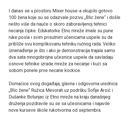
I danas se u prostoru Mixer house-a okupilo gotovo
100 žena koje su se odazvale pozivu „Blic žene“ i došle
nešto više da nauče o skoro zaboravljenoj tehnici
necanja čipke. Edukatorke Etno mreže imale su pune
ruke posla i svim prisutnim učenicama uspele su da
približe ovu komplikovanu tehniku ručnog rada. Veliko
iznenađenje je što i ako je demonstracija trajala samo
dva sata mnogobrojne učesnice uspele da savladaju
osnove tehnike izrade mreže za necanje i kući sa
sobom ponele prve necane kockice.
Domaćice ovog događaja, glavna i odgovorna urednica
„Blic žene“ Ružica Mevorah uz podršku Sofije Arsić i
Dušanke Botunjac iz Etno mreže na kraju današnjeg
druženja pozdravile su se sa učesnicama i najavile
nove kurseve škole rukotvorina od septembra.
smrtovnice
Osmrtnice