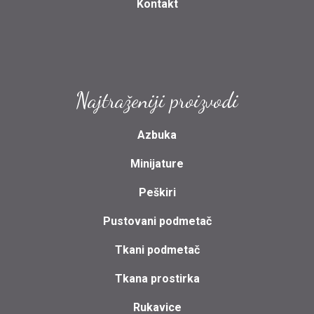
Kontakt
Najtraženiji proizvodi
Azbuka
Minijature
Peškiri
Pustovani podmetač
Tkani podmetač
Tkana prostirka
Rukavice