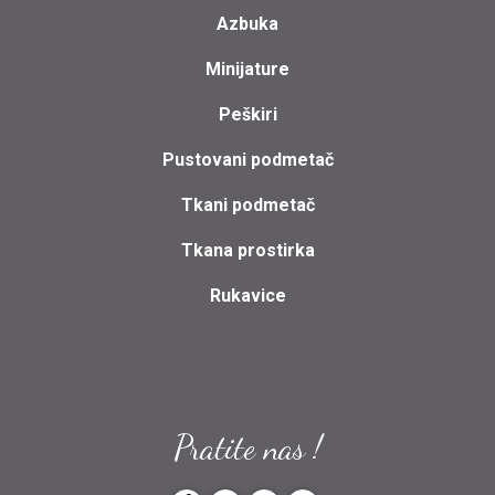
Azbuka
Minijature
Peškiri
Pustovani podmetač
Tkani podmetač
Tkana prostirka
Rukavice
Pratite nas !