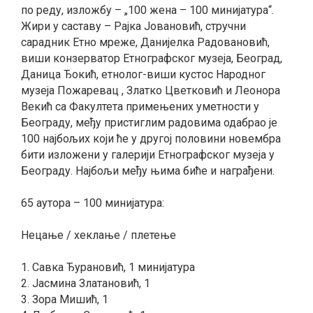
по реду, изложбу – „100 жена – 100 минијатура“.
Жири у саставу – Рајка Јовановић, стручни
сарадник Етно мреже, Данијелка Радовановић,
виши конзерватор Етнографског музеја, Београд,
Даница Ђокић, етнолог-виши кустос Народног
музеја Пожаревац , Златко Цветковић и Леонора
Векић са Факултета примењених уметности у
Београду, међу пристиглим радовима одабрао је
100 најбољих који ће у другој половини новембра
бити изложени у галерији Етнографског музеја у
Београду. Најбољи међу њима биће и награђени.
65 аутора – 100 минијатура:
Нецање / хеклање / плетење
1. Савка Ђурановић, 1 минијатура
2. Јасмина Златановић, 1
3. Зора Мишић, 1