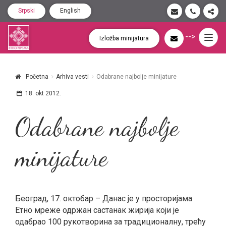
Srpski
English
-->
Togg
Izložba minijatura
navig
Početna
Arhiva vesti
Odabrane najbolje minijature
18. okt 2012.
Odabrane najbolje
minijature
Београд, 17. октобар – Данас је у просторијама
Етно мреже одржан састанак жирија који је
одабрао 100 рукотворина за традиционалну, трећу