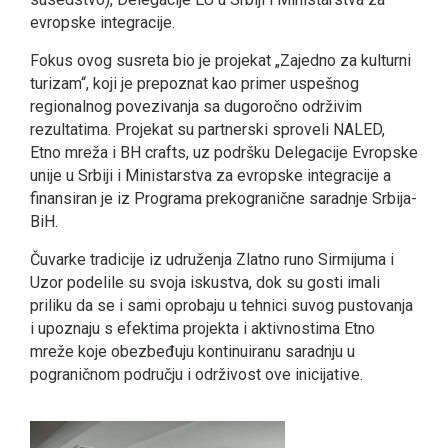
evropske integracije.
Fokus ovog susreta bio je projekat „Zajedno za kulturni
turizam“, koji je prepoznat kao primer uspešnog
regionalnog povezivanja sa dugoročno održivim
rezultatima. Projekat su partnerski sproveli NALED,
Etno mreža i BH crafts, uz podršku Delegacije Evropske
unije u Srbiji i Ministarstva za evropske integracije a
finansiran je iz Programa prekogranične saradnje Srbija-
BiH.
Čuvarke tradicije iz udruženja Zlatno runo Sirmijuma i
Uzor podelile su svoja iskustva, dok su gosti imali
priliku da se i sami oprobaju u tehnici suvog pustovanja
i upoznaju s efektima projekta i aktivnostima Etno
mreže koje obezbeđuju kontinuiranu saradnju u
pograničnom području i održivost ove inicijative.