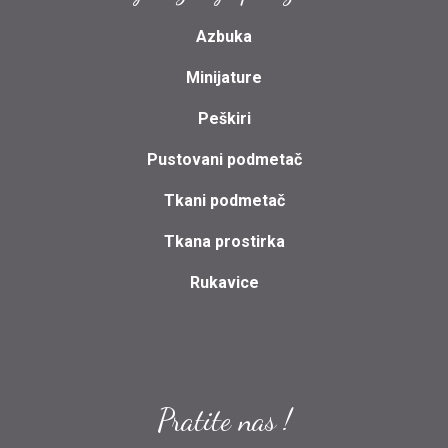
Azbuka
Minijature
Peškiri
Pustovani podmetač
Tkani podmetač
Tkana prostirka
Rukavice
Pratite nas !