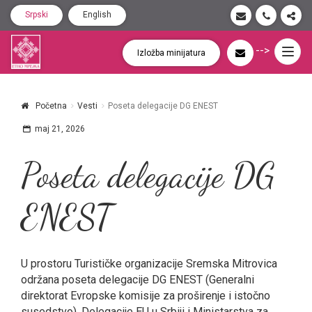
Srpski
English
-->
Togg
Izložba minijatura
navig
Početna
Vesti
Poseta delegacije DG ENEST
maj 21, 2026
Poseta delegacije DG
ENEST
U prostoru Turističke organizacije Sremska Mitrovica
održana poseta delegacije DG ENEST (Generalni
direktorat Evropske komisije za proširenje i istočno
susedstvo), Delegacije EU u Srbiji i Ministarstva za