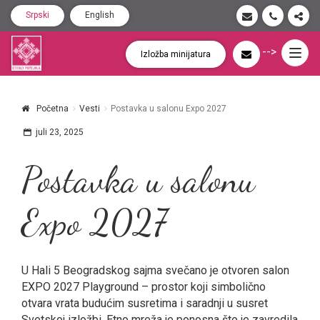
Srpski
English
-->
Togg
Izložba minijatura
navig
Početna
Vesti
Postavka u salonu Expo 2027
juli 23, 2025
Postavka u salonu
Expo 2027
U Hali 5 Beogradskog sajma svečano je otvoren salon
EXPO 2027 Playground – prostor koji simbolično
otvara vrata budućim susretima i saradnji u susret
Svetskoj izložbi. Etno mreža je ponosna što je zavredila