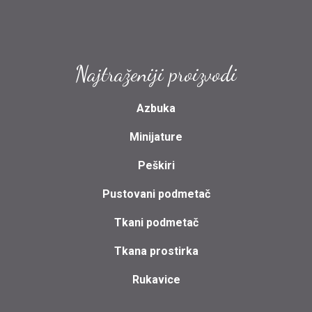
Najtraženiji proizvodi
Azbuka
Minijature
Peškiri
Pustovani podmetač
Tkani podmetač
Tkana prostirka
Rukavice