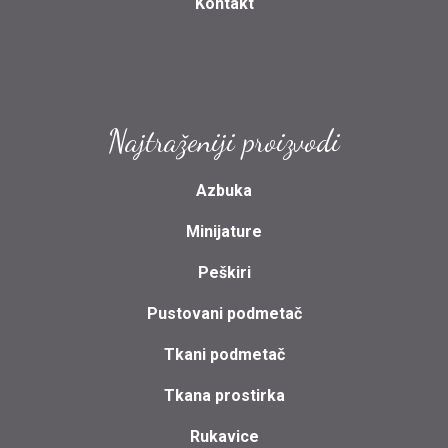
Kontakt
Najtraženiji proizvodi
Azbuka
Minijature
Peškiri
Pustovani podmetač
Tkani podmetač
Tkana prostirka
Rukavice