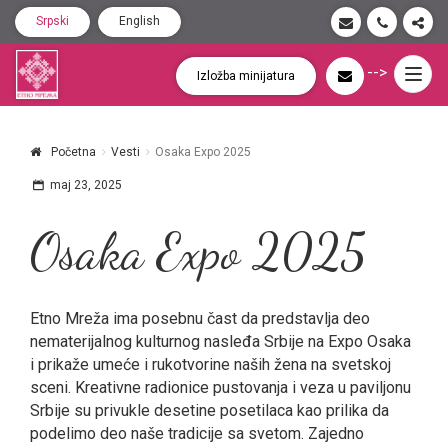
Srpski
English
-->
Togg
Izložba minijatura
navig
Početna
Vesti
Osaka Expo 2025
maj 23, 2025
Osaka Expo 2025
Etno Mreža ima posebnu čast da predstavlja deo
nematerijalnog kulturnog nasleđa Srbije na Expo Osaka
i prikaže umeće i rukotvorine naših žena na svetskoj
sceni. Kreativne radionice pustovanja i veza u paviljonu
Srbije su privukle desetine posetilaca kao prilika da
podelimo deo naše tradicije sa svetom. Zajedno