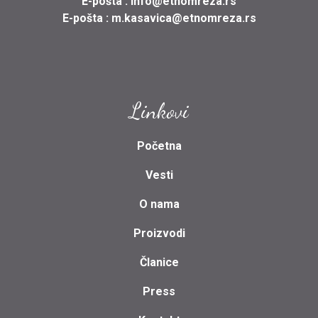
E-pošta :
info@etnomreza.rs
E-pošta :
m.kasavica@etnomreza.rs
Linkovi
Početna
Vesti
O nama
Proizvodi
Članice
Press