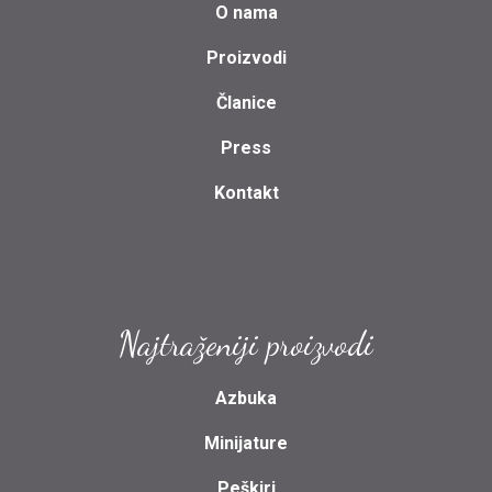
O nama
Proizvodi
Članice
Press
Kontakt
Najtraženiji proizvodi
Azbuka
Minijature
Peškiri