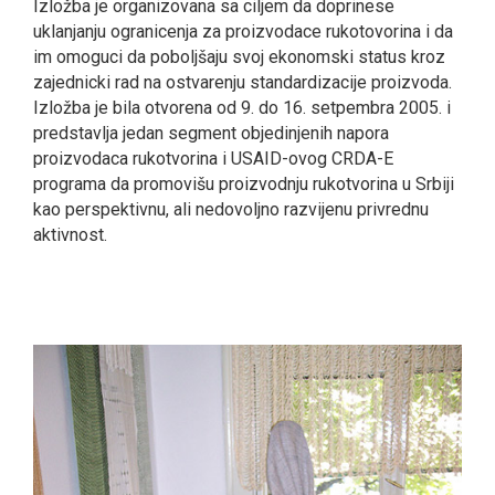
Izložba je organizovana sa ciljem da doprinese
uklanjanju ogranicenja za proizvodace rukotovorina i da
im omoguci da poboljšaju svoj ekonomski status kroz
zajednicki rad na ostvarenju standardizacije proizvoda.
Izložba je bila otvorena od 9. do 16. setpembra 2005. i
predstavlja jedan segment objedinjenih napora
proizvodaca rukotvorina i USAID-ovog CRDA-E
programa da promovišu proizvodnju rukotvorina u Srbiji
kao perspektivnu, ali nedovoljno razvijenu privrednu
aktivnost.