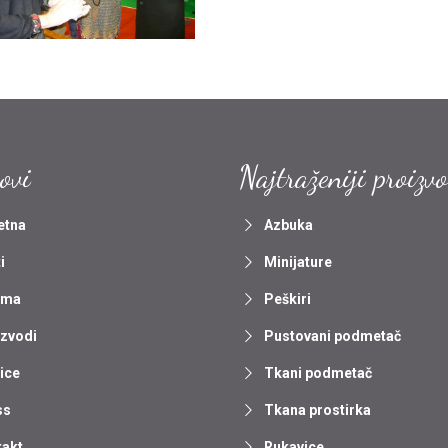
ovi
Najtraženiji proizv
etna
Azbuka
i
Minijature
ama
Peškiri
izvodi
Pustovani podmetač
ice
Tkani podmetač
ss
Tkana prostirka
takt
Rukavice