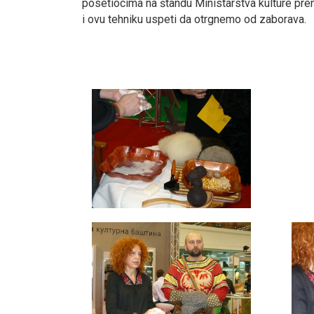
posetiocima na štandu Ministarstva kulture pren
i ovu tehniku uspeti da otrgnemo od zaborava.
smrtovnice
Osmrtnice