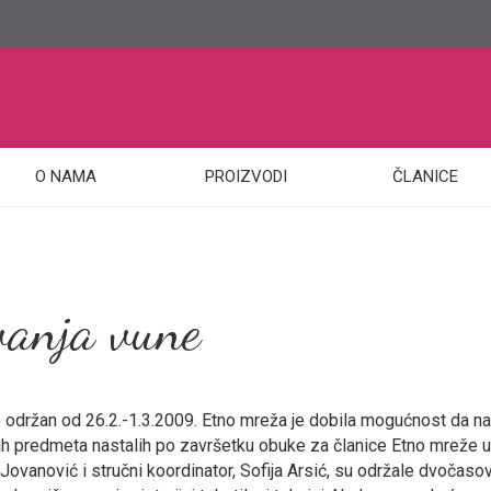
O NAMA
PROIZVODI
ČLANICE
vanja vune
 održan od 26.2.-1.3.2009. Etno mreža je dobila mogućnost da na 
vih predmeta nastalih po završetku obuke za članice Etno mreže u
Jovanović i stručni koordinator, Sofija Arsić, su održale dvočas