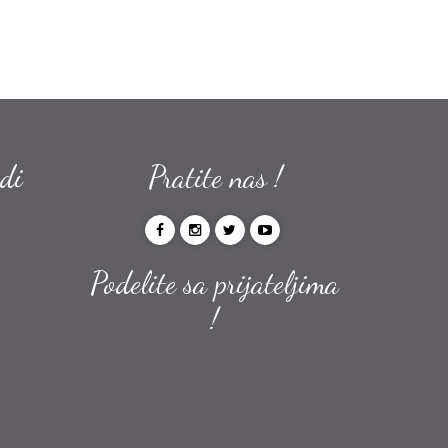
odi
Pratite nas !
Podelite sa prijateljima
!