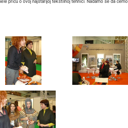
ele priču o ovoj najstarijoj tekstilnoj tehnici. Nadamo se da ćem