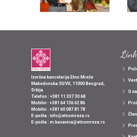
Link
Poč
Izvršna kancelarija Etno Mreže
Vest
Makedonska 30/VII, 11000 Beograd,
Srbija
O n
Telefon :
+381 11 337 30 68
Pro
Mobilni :
+381 64 136 62 86
Mobilni :
+381 60 087 81 78
Član
E-pošta :
info@etnomreza.rs
E-pošta :
m.kasavica@etnomreza.rs
Pre
Kon