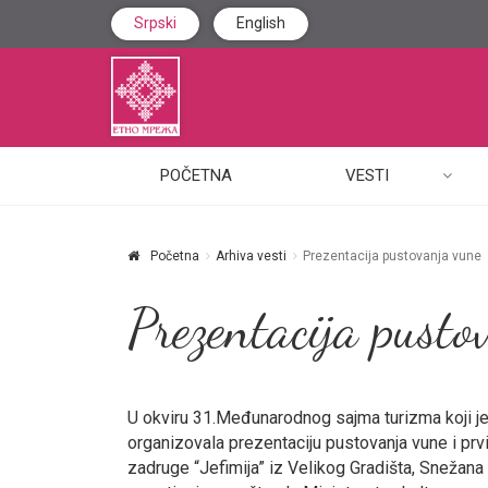
Srpski
English
POČETNA
VESTI
Početna
Arhiva vesti
Prezentacija pustovanja vune
Prezentacija pusto
U okviru 31.Međunarodnog sajma turizma koji je
organizovala prezentaciju pustovanja vune i pr
zadruge “Jefimija” iz Velikog Gradišta, Snežana 