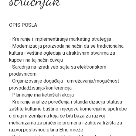
stručnjak
OPIS POSLA
- Kreiranje i implementiranje marketing strategija
- Modernizacija proizvoda na način da se tradicionalna
kultura i veštine ogledaju u atraktivnim stvarima za
kupce i na taj način čuvaju
- Saradnja na izradi veb sajta sa elektronskom
prodavnicom
- Organizovanje događaja - umrežavanja/mogućnost
provodadžisanja/konferencija
- Planiranje marketinških akcija
- Kreiranje analize poređenja i standardizacija statusa
zaštite kulturne baštine i njegove komercijalne upotrebe
u drugim zemljama koja će biti baza za razvoj
mehanizama za praćenje promena i zahteva tržišta za
razvoj poslovnog plana Etno mreže