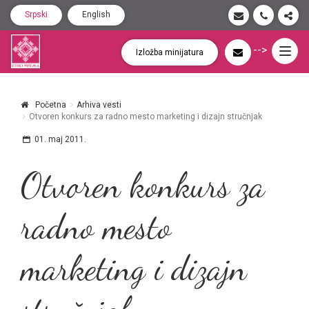
Srpski
English
-->
Togg
Izložba minijatura
navig
Početna
Arhiva vesti
Otvoren konkurs za radno mesto marketing i dizajn stručnjak
01. maj 2011.
Otvoren konkurs za
radno mesto
marketing i dizajn