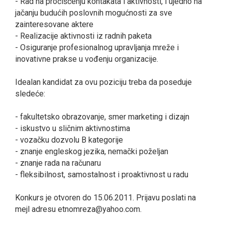
- Rad na pročišćenju kontakata i aktivnosti, i ujedno na
jačanju budućih poslovnih mogućnosti za sve
zainteresovane aktere
- Realizacije aktivnosti iz radnih paketa
- Osiguranje profesionalnog upravljanja mreže i
inovativne prakse u vođenju organizacije.
Idealan kandidat za ovu poziciju treba da poseduje
sledeće:
- fakultetsko obrazovanje, smer marketing i dizajn
- iskustvo u sličnim aktivnostima
- vozačku dozvolu B kategorije
- znanje engleskog jezika, nemački poželjan
- znanje rada na računaru
- fleksibilnost, samostalnost i proaktivnost u radu
Konkurs je otvoren do 15.06.2011. Prijavu poslati na
mejl adresu etnomreza@yahoo.com.