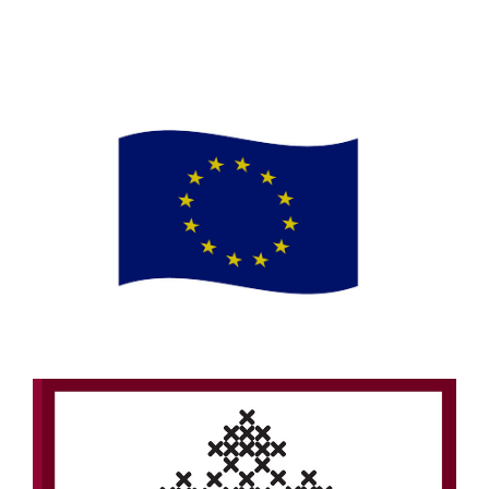
smrtovnice
Osmrtnice