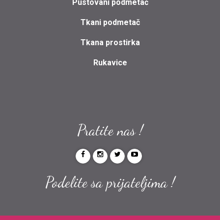
Pustovani podmetač
Tkani podmetač
Tkana prostirka
Rukavice
Pratite nas !
Podelite sa prijateljima !