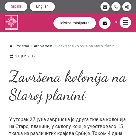
Srpski
English
-->
Togg
Izložba minijatura
navig
Početna
Arhiva vesti
Završena kolonija na Staroj planini
27. jun 2017.
Završena kolonija na
Staroj planini
У уторак 27. јуна завршена је друга ткачка колонија
на Старој планини, у склопу које је учествовало 15
ткаља из различитих крајева Србије. Током 4 дана