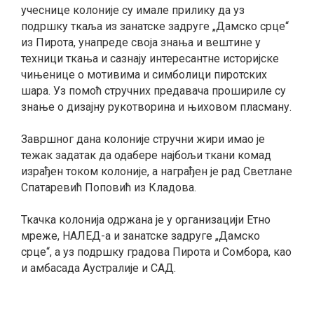
учеснице колоније су имале прилику да уз
подршку ткаља из занатске задруге „Дамско срце“
из Пирота, унапреде своја знања и вештине у
техници ткања и сазнају интересантне историјске
чињенице о мотивима и симболици пиротских
шара. Уз помоћ стручних предавача прошириле су
знање о дизајну рукотворина и њиховом пласману.
Завршног дана колоније стручни жири имао је
тежак задатак да одабере најбољи ткани комад
израђен током колоније, а награђен је рад Светлане
Спатаревић Поповић из Кладова.
Ткачка колонија одржана је у организацији Етно
мреже, НАЛЕД-а и занатске задруге „Дамско
срце“, а уз подршку градова Пирота и Сомбора, као
и амбасада Аустралије и САД.
smrtovnice
Osmrtnice