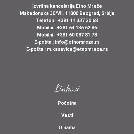
Izvršna kancelarija Etno Mreže
Makedonska 30/VII, 11000 Beograd, Srbija
Telefon :
+381 11 337 30 68
Mobilni :
+381 64 136 62 86
Mobilni :
+381 60 087 81 78
E-pošta :
info@etnomreza.rs
E-pošta :
m.kasavica@etnomreza.rs
Linkovi
Početna
Vesti
O nama