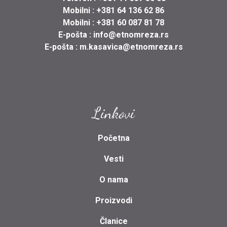
Mobilni :
+381 64 136 62 86
Mobilni :
+381 60 087 81 78
E-pošta :
info@etnomreza.rs
E-pošta :
m.kasavica@etnomreza.rs
Linkovi
Početna
Vesti
O nama
Proizvodi
Članice