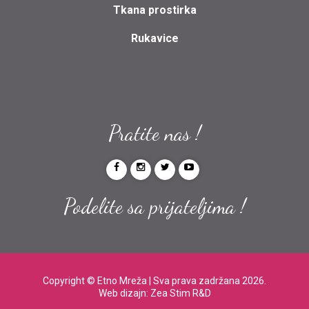
Tkana prostirka
Rukavice
Pratite nas !
Podelite sa prijateljima !
Copyright ©
Etno Mreža
| Sva prava zadržana 2026.
Web dizajn:
Zea Stim R&D