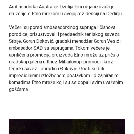
Ambasadorka Australije Džulija Fini organizovala je
druženje s Etno mrežom u svojoj rezidenciji na Dedinju.
Večeri su pored ambasadorkinog supruga i članova
porodice, prisustvovali i predsednik teniskog saveza
Srbije, Goran Đoković, gradski menadžer Goran Vesić i
ambasador SAD sa suprugama. Tokom večere je
upriličena promocija proizvoda Etno mreže uz priču o
gradskoj galeriji u Knez Mihailovoj i promociji kroz
teniski savez i porodicu Đoković. Gosti su bili
impresioinirani izložbenom postavkom i dizajniranim
komadima Etno mreže koji su se dopali svim uvaženim
gošćama.
smrtovnice
Osmrtnice