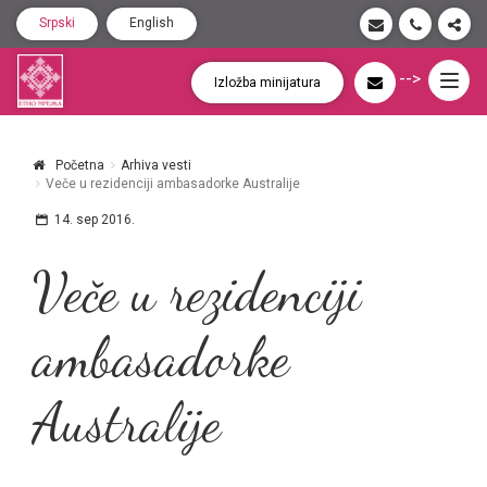
Srpski
English
-->
Togg
Izložba minijatura
navig
Početna
Arhiva vesti
Veče u rezidenciji ambasadorke Australije
14. sep 2016.
Veče u rezidenciji
ambasadorke
Australije