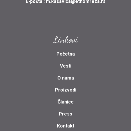
E-pošta :
m.kasavica@etnomreza.rs
Linkovi
Početna
Vesti
O nama
Proizvodi
Članice
Press
Kontakt