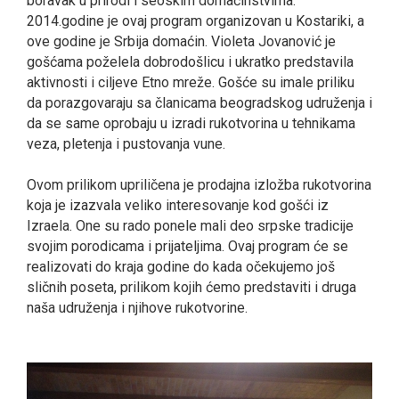
boravak u prirodi i seoskim domaćinstvima.
2014.godine je ovaj program organizovan u Kostariki, a
ove godine je Srbija domaćin. Violeta Jovanović je
gošćama poželela dobrodošlicu i ukratko predstavila
aktivnosti i ciljeve Etno mreže. Gošće su imale priliku
da porazgovaraju sa članicama beogradskog udruženja i
da se same oprobaju u izradi rukotvorina u tehnikama
veza, pletenja i pustovanja vune.
Ovom prilikom upriličena je prodajna izložba rukotvorina
koja je izazvala veliko interesovanje kod gošći iz
Izraela. One su rado ponele mali deo srpske tradicije
svojim porodicama i prijateljima. Ovaj program će se
realizovati do kraja godine do kada očekujemo još
sličnih poseta, prilikom kojih ćemo predstaviti i druga
naša udruženja i njihove rukotvorine.