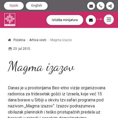
Srpski
English
-->
Togg
Izložba minijatura
navig
Početna
Arhiva vesti
Magma izazov
23. jul 2015.
Magma izazov
Danas je u prostorijama Beo-etno vizije organizovana
radionica za tridesetak gošći iz Izraela, koje već 15
dana borave u Srbiji u okviru tzv.safari programa pod
nazivom „Magma izazov“. Izazov podrazumeva
obilazak planinskih i teško pristupačnih predela uz