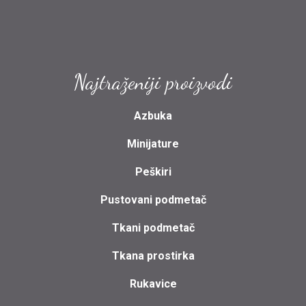
Najtraženiji proizvodi
Azbuka
Minijature
Peškiri
Pustovani podmetač
Tkani podmetač
Tkana prostirka
Rukavice