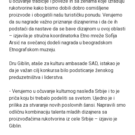
u očuvanje tradicije i poveže ih sa ženama koje izrađuju
rukotvorine kako bismo dobili dobro osmišlјene
proizvode i obogatili našu turističku ponudu. Verujemo
da su nagrade važno priznanje dizajnerima i da će ih
podstaći da nastave da se bave dizajnom u ovoj oblasti
– izjavila je stručna koordinatorka Etno mreže Sofija
Arsić na svečanoj dodeli nagrada u beogradskom
Etnografskom muzeju.
Dru Giblin, ataše za kulturu ambasade SAD, istakao je
da je važan cilј konkursa bilo podsticanje ženskog
preduzetništva i liderstva.
- Verujemo u očuvanje kulturnog nasleđa Srbije i to je
priča koju bi trebalo podeliti sa svetom. Ujedno je i
prilika za stvaranje novih poslovnih šansi. Napravili smo
odličnu kombinaciju talenta mladih dizajnera sa
proizvođačima rukotvorina iz cele Srbije – izjavio je
Giblin.