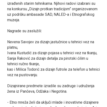
izrađenih starim tehnikama. Nјihovi radovi izabrani su
na konkursu „Dizajn protkan tradicijom“ organizovanom
uz podršku ambasade SAD, NALED-a i Etnografskog
muzeja.
Nagrade su zaslužili:
Nevena Savojev za dizajn jastučnice u tehnici vez na
platnu,
Ivana Kustudić za dizajn pojasa u tehnici vez na tkanju,
Sanja Raković za dizajn detalјa za pirotski ćilim u
tehnici ručno tkanje,
kao i Milica Todorić za dizajn futrole za telefon u tehnici
vez na pustovanju.
Dizajnirane predmete izradile su zadruge i udruženja
žena iz Pančeva, Odžaka i Negotina.
- Etno mreža želi da uklјuči mlade i inovativne dizajnere