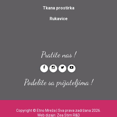
Tkana prostirka
Rukavice
Pratite nas !
Podelite sa prijateljima !
Copyright ©
Etno Mreža
| Sva prava zadržana 2026.
Web dizajn:
Zea Stim R&D