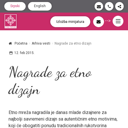
Srpski
English
-->
Togg
Izložba minijatura
navig
Početna
Arhiva vesti
Nagrade za etno dizajn
12. feb 2015.
Nagrade za etno
dizajn
Etno mreža nagradila je danas mlade dizajnere za
najbolјi savremeni dizajn sa autentičnim etno motivima,
koji će obogatiti ponudu tradicionalnih rukotvorina