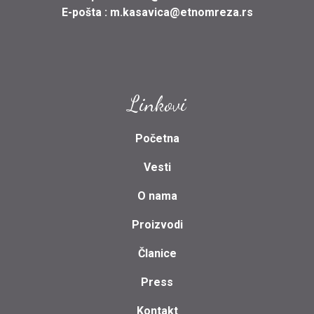
E-pošta :
m.kasavica@etnomreza.rs
Linkovi
Početna
Vesti
O nama
Proizvodi
Članice
Press
Kontakt