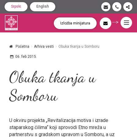
Srpski
English
-->
Togg
Izložba minijatura
navig
Početna
Arhiva vesti
Obuka tkanja u Somboru
06. feb 2015.
Obuka tkanja u
Somboru
U okviru projekta „Revitalizacija motiva i izrade
staparskog ćilima“ koji sprovodi Etno mreža u
partnerstvu s gradskom upravom u Somboru, a uz