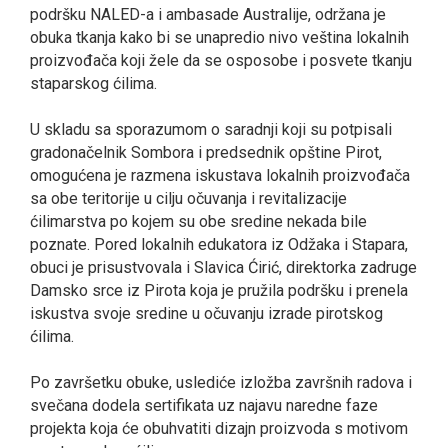
podršku NALED-a i ambasade Australije, održana je
obuka tkanja kako bi se unapredio nivo veština lokalnih
proizvođača koji žele da se osposobe i posvete tkanju
staparskog ćilima.
U skladu sa sporazumom o saradnji koji su potpisali
gradonačelnik Sombora i predsednik opštine Pirot,
omogućena je razmena iskustava lokalnih proizvođača
sa obe teritorije u cilju očuvanja i revitalizacije
ćilimarstva po kojem su obe sredine nekada bile
poznate. Pored lokalnih edukatora iz Odžaka i Stapara,
obuci je prisustvovala i Slavica Ćirić, direktorka zadruge
Damsko srce iz Pirota koja je pružila podršku i prenela
iskustva svoje sredine u očuvanju izrade pirotskog
ćilima.
Po završetku obuke, uslediće izložba završnih radova i
svečana dodela sertifikata uz najavu naredne faze
projekta koja će obuhvatiti dizajn proizvoda s motivom