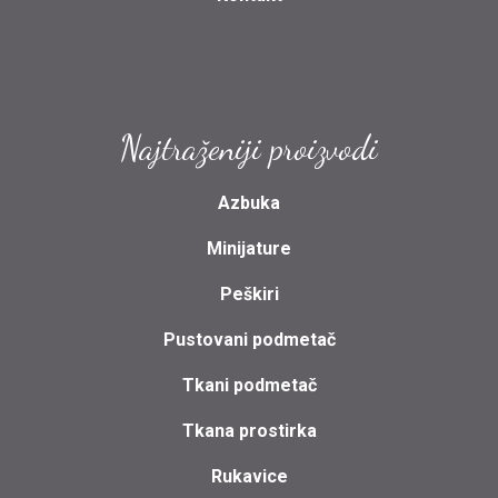
Najtraženiji proizvodi
Azbuka
Minijature
Peškiri
Pustovani podmetač
Tkani podmetač
Tkana prostirka
Rukavice