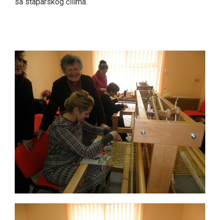
sa staparskog ćilima.
smrtovnice
Osmrtnice