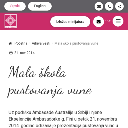
Srpski
English
-->
Togg
Izložba minijatura
navig
Početna
Arhiva vesti
Mala škola pustovanja vune
21. nov 2014.
Mala škola
pustovanja vune
Uz podršku Ambasade Australije u Srbiji i njene
Ekselencije Ambasadorke g. Fini u petak 21. novembra
2014. godine održana je prezentacija pustovanja vune u