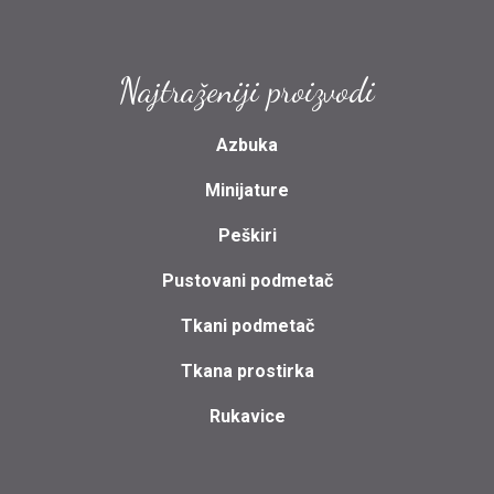
Najtraženiji proizvodi
Azbuka
Minijature
Peškiri
Pustovani podmetač
Tkani podmetač
Tkana prostirka
Rukavice