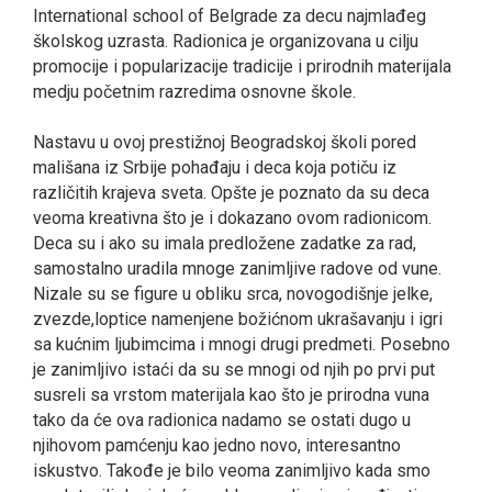
International school of Belgrade za decu najmlađeg
školskog uzrasta. Radionica je organizovana u cilju
promocije i popularizacije tradicije i prirodnih materijala
medju početnim razredima osnovne škole.
Nastavu u ovoj prestižnoj Beogradskoj školi pored
mališana iz Srbije pohađaju i deca koja potiču iz
različitih krajeva sveta. Opšte je poznato da su deca
veoma kreativna što je i dokazano ovom radionicom.
Deca su i ako su imala predložene zadatke za rad,
samostalno uradila mnoge zanimljive radove od vune.
Nizale su se figure u obliku srca, novogodišnje jelke,
zvezde,loptice namenjene božićnom ukrašavanju i igri
sa kućnim ljubimcima i mnogi drugi predmeti. Posebno
je zanimljivo istaći da su se mnogi od njih po prvi put
susreli sa vrstom materijala kao što je prirodna vuna
tako da će ova radionica nadamo se ostati dugo u
njihovom pamćenju kao jedno novo, interesantno
iskustvo. Takođe je bilo veoma zanimljivo kada smo