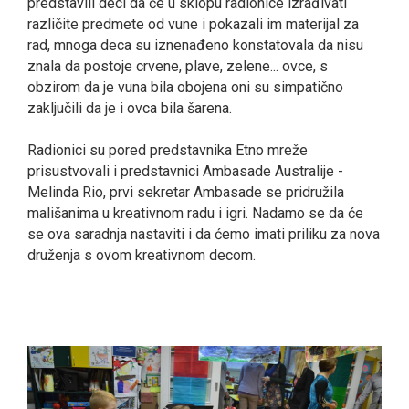
predstavili deci da će u sklopu radionice izrađivati
različite predmete od vune i pokazali im materijal za
rad, mnoga deca su iznenađeno konstatovala da nisu
znala da postoje crvene, plave, zelene... ovce, s
obzirom da je vuna bila obojena oni su simpatično
zaključili da je i ovca bila šarena.
Radionici su pored predstavnika Etno mreže
prisustvovali i predstavnici Ambasade Australije -
Melinda Rio, prvi sekretar Ambasade se pridružila
mališanima u kreativnom radu i igri. Nadamo se da će
se ova saradnja nastaviti i da ćemo imati priliku za nova
druženja s ovom kreativnom decom.
smrtovnice
Osmrtnice