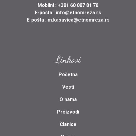
Mobilni :
+381 60 087 81 78
E-pošta :
info@etnomreza.rs
E-pošta :
m.kasavica@etnomreza.rs
Linkovi
Početna
Vesti
O nama
Proizvodi
Članice