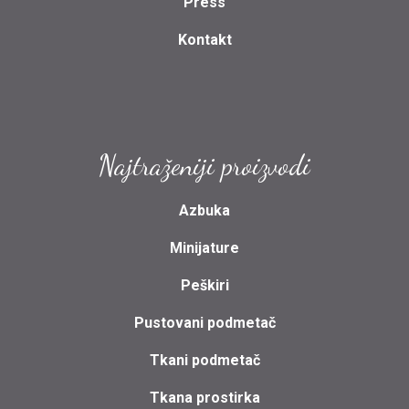
Press
Kontakt
Najtraženiji proizvodi
Azbuka
Minijature
Peškiri
Pustovani podmetač
Tkani podmetač
Tkana prostirka