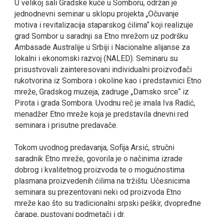
U velikoj sali Gradske kuće u Somboru, održan je
jednodnevni seminar u sklopu projekta „Očuvanje
motiva i revitalizacija staparskog ćilima“ koji realizuje
grad Sombor u saradnji sa Etno mrežom uz podršku
Ambasade Australije u Srbiji i Nacionalne alijanse za
lokalni i ekonomski razvoj (NALED). Seminaru su
prisustvovali zainteresovani individualni proizvođači
rukotvorina iz Sombora i okoline kao i predstavnici Etno
mreže, Gradskog muzeja, zadruge „Damsko srce“ iz
Pirota i grada Sombora. Uvodnu reč je imala Iva Radić,
menadžer Etno mreže koja je predstavila dnevni red
seminara i prisutne predavače.
Tokom uvodnog predavanja, Sofija Arsić, stručni
saradnik Etno mreže, govorila je o načinima izrade
dobrog i kvalitetnog proizvoda te o mogućnostima
plasmana proizvedenih ćilima na tržištu. Učesnicima
seminara su prezentovani neki od proizvoda Etno
mreže kao što su tradicionalni srpski peškir, dvopređne
čarape, pustovani podmetači i dr.