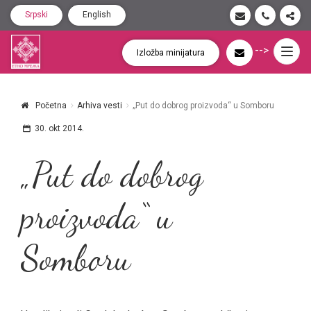
Srpski
English
-->
Togg
Izložba minijatura
navig
Početna
Arhiva vesti
„Put do dobrog proizvoda“ u Somboru
30. okt 2014.
„Put do dobrog
proizvoda“ u
Somboru