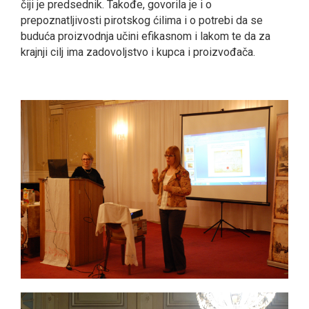
čiji je predsednik. Takođe, govorila je i o
prepoznatlјivosti pirotskog ćilima i o potrebi da se
buduća proizvodnja učini efikasnom i lakom te da za
krajnji cilј ima zadovolјstvo i kupca i proizvođača.