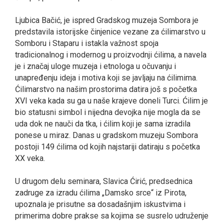
Ljubica Bačić, je ispred Gradskog muzeja Sombora je
predstavila istorijske činjenice vezane za ćilimarstvo u
Somboru i Staparu i istakla važnost spoja
tradicionalnog i modernog u proizvodnji ćilima, a navela
je i značaj uloge muzeja i etnologa u očuvanju i
unapređenju ideja i motiva koji se javlјaju na ćilimima.
Ćilimarstvo na našim prostorima datira još s početka
XVI veka kada su ga u naše krajeve doneli Turci. Ćilim je
bio statusni simbol i nijedna devojka nije mogla da se
uda dok ne nauči da tka, i ćilim koji je sama izradila
ponese u miraz. Danas u gradskom muzeju Sombora
postoji 149 ćilima od kojih najstariji datiraju s početka
XX veka.
U drugom delu seminara, Slavica Ćirić, predsednica
zadruge za izradu ćilima „Damsko srce“ iz Pirota,
upoznala je prisutne sa dosadašnjim iskustvima i
primerima dobre prakse sa kojima se susrelo udruženje