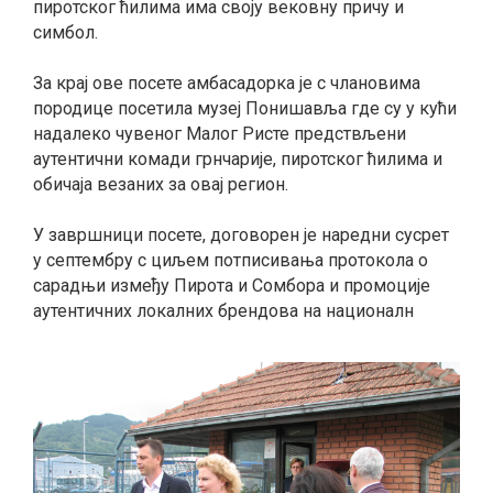
пиротског ћилима има своју вековну причу и
симбол.
За крај ове посете амбасадорка је с члановима
породице посетила музеј Понишавља где су у кући
надалеко чувеног Малог Ристе предствљени
аутентични комади грнчарије, пиротског ћилима и
обичаја везаних за овај регион.
У завршници посете, договорен је наредни сусрет
у септембру с циљем потписивања протокола о
сарадњи између Пирота и Сомбора и промоције
аутентичних локалних брендова на националн