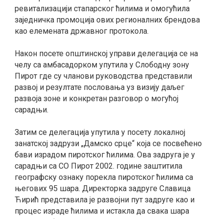
ревитализацији стапарског ћилима и омогућила
заједничка промоција ових регионалних брендова
као елемената државног протокола.
Након посете општинској управи делегација се на
челу са амбасадорком упутила у Слободну зону
Пирот где су чланови руководства представили
развој и резултате пословања уз визију даљег
развоја зоне и конкретан разговор о могућој
сарадњи.
Затим се делегација упутила у посету локалној
занатској задрузи „Дамско срце“ која се посвећено
бави израдом пиротског ћилима. Ова задруга је у
сарадњи са СО Пирот 2002. године заштитила
географску ознаку порекла пиротског ћилима са
његових 95 шара. Директорка задруге Славица
Ћирић представила је развојни пут задруге као и
процес израде ћилима и истакла да свака шара