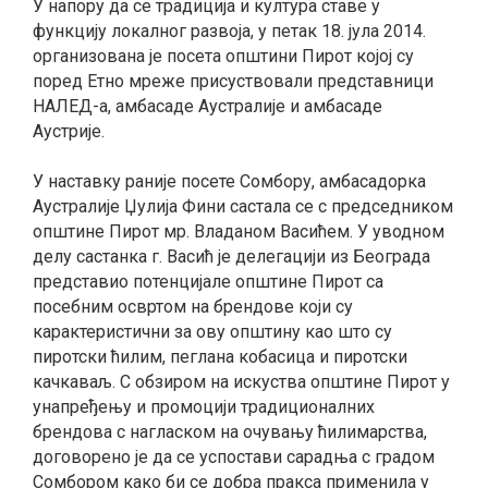
У напору да се традиција и култура ставе у
функцију локалног развоја, у петак 18. јула 2014.
организована је посета општини Пирот којој су
поред Етно мреже присуствовали представници
НАЛЕД-а, амбасаде Аустралије и амбасаде
Аустрије.
У наставку раније посете Сомбору, амбасадорка
Аустралије Џулија Фини састала се с председником
општине Пирот мр. Владаном Васићем. У уводном
делу састанка г. Васић је делегацији из Београда
представио потенцијале општине Пирот са
посебним освртом на брендове који су
карактеристични за ову општину као што су
пиротски ћилим, пеглана кобасица и пиротски
качкаваљ. С обзиром на искуства општине Пирот у
унапређењу и промоцији традиционалних
брендова с нагласком на очувању ћилимарства,
договорено је да се успостави сарадња с градом
Сомбором како би се добра пракса применила у