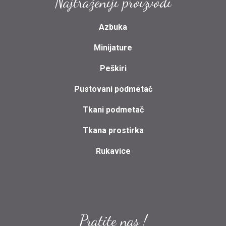
Najtraženiji proizvodi
Azbuka
Minijature
Peškiri
Pustovani podmetač
Tkani podmetač
Tkana prostirka
Rukavice
Pratite nas !