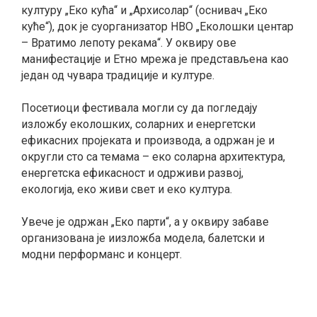
културу „Еко кућа“ и „Архисолар“ (оснивач „Еко
куће“), док је суорганизатор НВО „Еколошки центар
– Вратимо лепоту рекама“. У оквиру ове
манифестације и Етно мрежа је представљена као
један од чувара традиције и културе.
Посетиоци фестивала могли су да погледају
изложбу еколошких, соларних и енергетски
ефикасних пројеката и производа, а одржан је и
округли сто са темама – еко соларна архитектура,
енергетска ефикасност и одрживи развој,
екологија, еко живи свет и еко култура.
Увече је одржан „Еко парти“, а у оквиру забаве
организована је иизложба модела, балетски и
модни перформанс и концерт.
smrtovnice
Osmrtnice