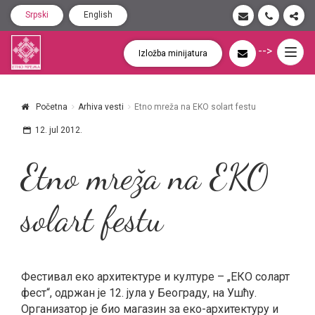
Srpski
English
-->
Togg
Izložba minijatura
navig
Početna
Arhiva vesti
Etno mreža na EKO solart festu
12. jul 2012.
Etno mreža na EKO
solart festu
Фестивал еко архитектуре и културе – „ЕКО соларт
фест“, одржан је 12. јула у Београду, на Ушћу.
Организатор је био магазин за еко-архитектуру и