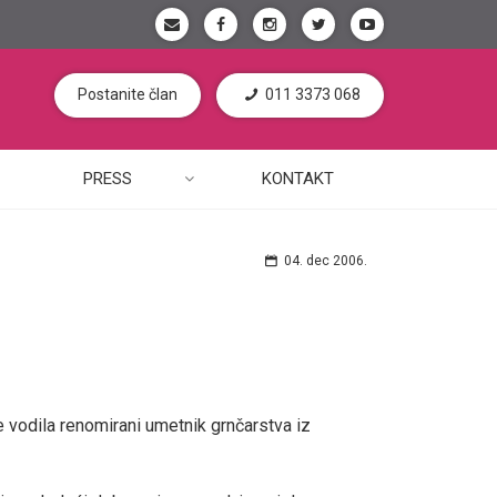
Postanite član
011 3373 068
PRESS
KONTAKT
04. dec 2006.
e vodila renomirani umetnik grnčarstva iz