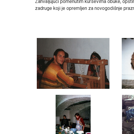
Zahvaljujući pomenutim kursevima obuke, opštin
zadruge koji je opremljen za novogodišnje prazni
smrtovnice
Osmrtnice