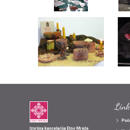
Link
Poč
Izvršna kancelarija Etno Mreže