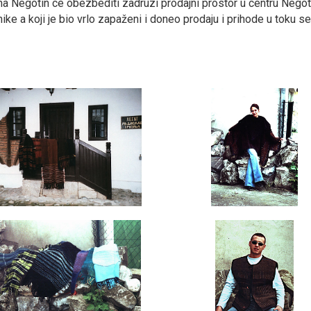
a Negotin ce obezbediti zadruzi prodajni prostor u centru Negot
ke a koji je bio vrlo zapaženi i doneo prodaju i prihode u toku s