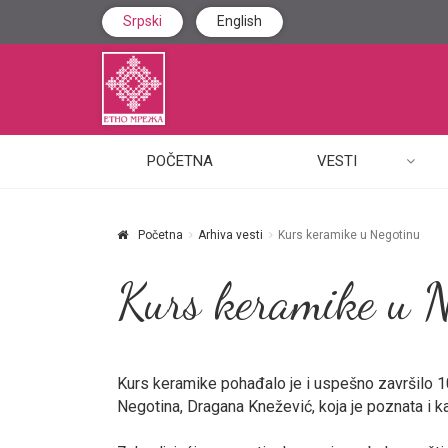
Srpski
English
POČETNA
VESTI
Početna
Arhiva vesti
Kurs keramike u Negotinu
Kurs keramike u N
Kurs keramike pohađalo je i uspešno završilo 10
Negotina, Dragana Knežević, koja je poznata i ka