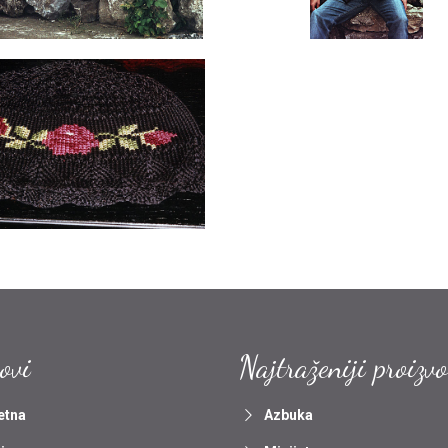
ovi
Najtraženiji proizv
etna
Azbuka