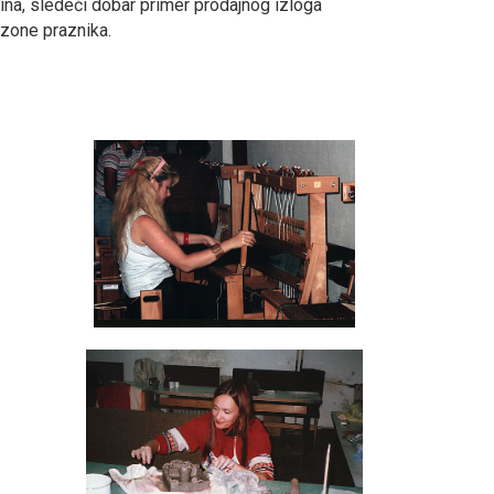
ina, sledeći dobar primer prodajnog izloga
ezone praznika.