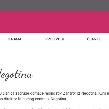
O NAMA
PROIZVODI
ČLANICE
egotinu
 članica zadruge domaće radinosti\' Zanart\' iz Negotina. Kurs j
o direktor Kulturnog centra iz Negotina.